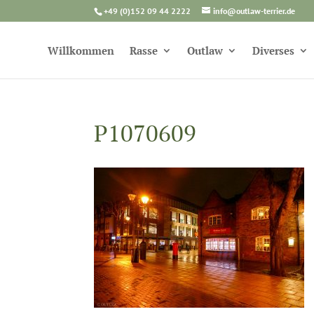
+49 (0)152 09 44 2222
info@outlaw-terrier.de
Willkommen
Rasse
Outlaw
Diverses
P1070609