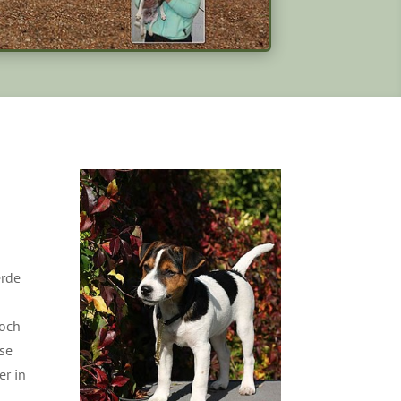
erde
noch
sse
er in