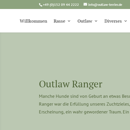
+49 (0)152 09 44 2222
info@outlaw-terrier.de
Willkommen
Rasse
Outlaw
Diverses
Outlaw Ranger
Manche Hunde sind von Geburt an etwas Bes
Ranger war die Erfüllung unseres Zuchtzieles,
Erscheinung, ein wahr gewordener Traum. Ein